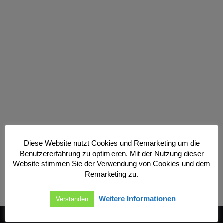
Diese Website nutzt Cookies und Remarketing um die
FOAM-FAST Netzmittel-
Benutzererfahrung zu optimieren. Mit der Nutzung dieser
Handrohr D
282,00
€
Website stimmen Sie der Verwendung von Cookies und dem
Remarketing zu.
Weitere Informationen
Verstanden