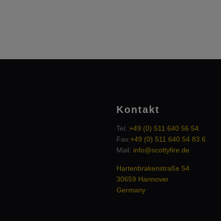
7
Kontakt
Tel.:
+49 (0) 511 640 56 54
Fax:
+49 (0) 511 640 54 83 6
Mail:
info@scottyfire.de
Hartenbrakenstraße 54
30659 Hannover
Germany