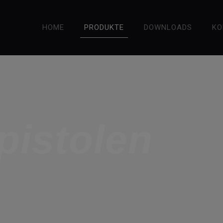
HOME
PRODUKTE
DOWNLOADS
KO
istolen