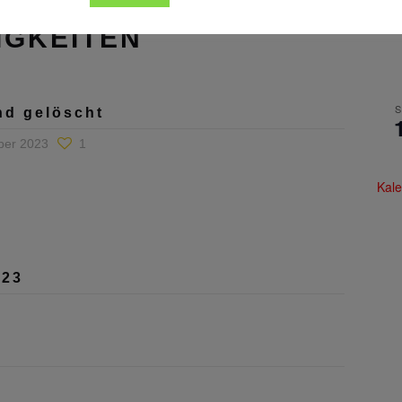
IGKEITEN
S
nd gelöscht
ber 2023
1
Kale
023